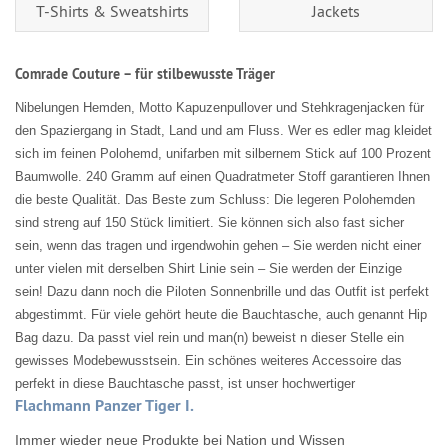
T-Shirts & Sweatshirts
Jackets
Comrade Couture – für stilbewusste Träger
Nibelungen Hemden, Motto Kapuzenpullover und Stehkragenjacken für
den Spaziergang in Stadt, Land und am Fluss. Wer es edler mag kleidet
sich im feinen Polohemd, unifarben mit silbernem Stick auf 100 Prozent
Baumwolle. 240 Gramm auf einen Quadratmeter Stoff garantieren Ihnen
die beste Qualität. Das Beste zum Schluss: Die legeren Polohemden
sind streng auf 150 Stück limitiert. Sie können sich also fast sicher
sein, wenn das tragen und irgendwohin gehen – Sie werden nicht einer
unter vielen mit derselben Shirt Linie sein – Sie werden der Einzige
sein! Dazu dann noch die Piloten Sonnenbrille und das Outfit ist perfekt
abgestimmt. Für viele gehört heute die Bauchtasche, auch genannt Hip
Bag dazu. Da passt viel rein und man(n) beweist n dieser Stelle ein
gewisses Modebewusstsein. Ein schönes weiteres Accessoire das
perfekt in diese Bauchtasche passt, ist unser hochwertiger
Flachmann Panzer Tiger I.
Immer wieder neue Produkte bei Nation und Wissen