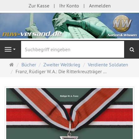
Zur Kasse
Ihr Konto
Anmelden
S
Navigation
Startseite
Bücher
Zweiter Weltkrieg
Verdiente Soldaten
Franz, Rüdiger W. A.: Die Ritterkreuzträger ...