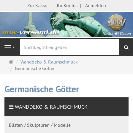
Zur Kasse
Ihr Konto
Anmelden
S
Navigation
Startseite
Wanddeko & Raumschmuck
Germanische Götter
Germanische Götter
WANDDEKO & RAUMSCHMUCK
Büsten / Skulpturen / Modelle