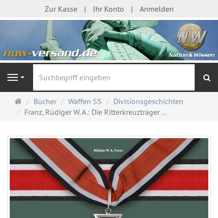
Zur Kasse
Ihr Konto
Anmelden
S
Navigation
Startseite
Bücher
Waffen SS
Divisionsgeschichten
Franz, Rüdiger W. A.: Die Ritterkreuzträger ...